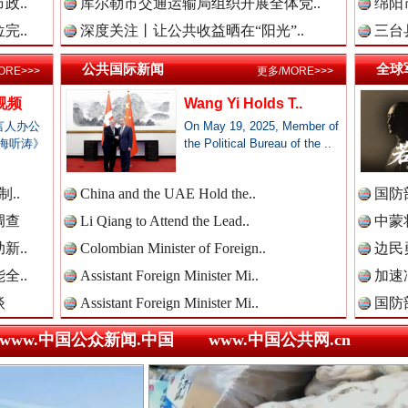
新闻网.中国
政..
库尔勒市交通运输局组织开展全体党..
绵阳
完..
深度关注丨让公共收益晒在“阳光”..
三台
公共国际新闻
全球
ORE>>>
更多/MORE>>>
新闻网.中国
三轮上挤9个人,司机：有保险！
视频
Wang Yi Holds T..
言人办公
On May 19, 2025, Member of
海听涛》
the Political Bureau of the ..
新闻网.中国
..
China and the UAE Hold the..
国防
调查
Li Qiang to Attend the Lead..
中蒙将
新闻网.中国
新..
Colombian Minister of Foreign..
边民
全..
Assistant Foreign Minister Mi..
加速
谈
Assistant Foreign Minister Mi..
国防
全民健身五年计划来了！等你上场
新闻网.中国
www.中国公众新闻.中国
www.中国公共网.cn