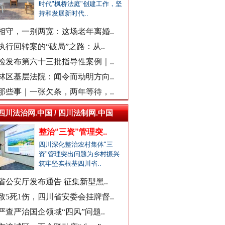
柳州鱼峰区教育局发布辟谣声明
时代"枫桥法庭"创建工作，坚
持和发展新时代..
福建中医药大学附属人民医院：..
“市长信箱”出现答复错误问题
相守，一别两宽：这场老年离婚..
中日友好医院通报肖某相关问题
执行回转案的“破局”之路：从..
官方通报“三河广告牌匾改色”
检发布第六十三批指导性案例｜..
教师被举报用假身份与女生恋爱
林区基层法院：闻令而动明方向..
网民反映新能源充电电价差异大
那些事｜一张欠条，两年等待，..
广西一栋5层楼墙体和地基开裂
四川法治网.中国 / 四川法制网.中国
天津市委常委、组织部部长周德..
整治“三资”管理突..
同心逐梦
官方通报西安赛格商场坠亡事件
四川深化整治农村集体"三
执行局长被指低俗骚扰女当事人
资"管理突出问题为乡村振兴
筑牢坚实根基四川省..
当地通报"白某某涉嫌婚内出轨"..
查实作弊！河南通报"三支一扶"..
省公安厅发布通告 征集新型黑..
贵州贵定通报"洛北河伴漂服务"..
致5死1伤，四川省安委会挂牌督..
衡水通报安平志臻中学相关情况
严查严治国企领域“四风”问题..