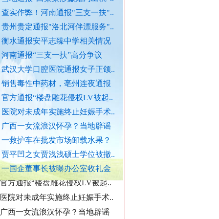
查实作弊！河南通报"三支一扶"..
官方通报西安赛格商场坠亡事件
贵州贵定通报"洛北河伴漂服务"..
执行局长被指低俗骚扰女当事人
衡水通报安平志臻中学相关情况
当地通报"白某某涉嫌婚内出轨"..
河南通报“三支一扶”高分争议
武汉大学口腔医院通报女子正颌..
查实作弊！河南通报"三支一扶"..
销售毒性中药材，亳州连夜通报
贵州贵定通报"洛北河伴漂服务"..
官方通报“楼盘雕花侵权LV被起..
“转折之城”激荡奋进脉搏
衡水通报安平志臻中学相关情况
医院对未成年实施终止妊娠手术..
河南通报“三支一扶”高分争议
广西一女流浪汉怀孕？当地辟谣
武汉大学口腔医院通报女子正颌..
一救护车在批发市场卸载水果？
销售毒性中药材，亳州连夜通报
贾平凹之女贾浅浅硕士学位被撤..
官方通报“楼盘雕花侵权LV被起..
一国企董事长被曝办公室收礼金
医院对未成年实施终止妊娠手术..
广西一女流浪汉怀孕？当地辟谣
一救护车在批发市场卸载水果？
贾平凹之女贾浅浅硕士学位被撤..