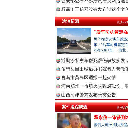
公安部公布25起涉汛涉灾网络谣言
中国视频
辟谣！工信部没有发布过这个文
法治新闻
更多/M
“后车司机肯定在骂
中国廉政
男子在高速快车道急
车："后车司机肯定在
26年7月13日，湖北.
雄关漫道展新颜
近期涉私家车群死群伤事故多发，
中国律
传销头目出狱后办书院暴力管教孩
青岛市黄岛区通报一起火情
河南郑州一市场火灾致2死2伤，警
中国参
山西河津警方发布悬赏公告
案件追踪调查
更多/M
中国全民
释永信一审获刑2
被告人刘应成职务侵
衣柜里的秘密