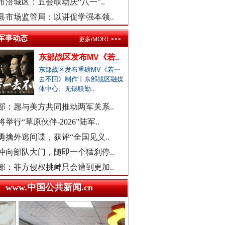
河南通报“三支一扶”高分争议
市涪城区：五会联动庆“八一”..
武汉大学口腔医院通报女子正颌..
县市场监管局：以讲促学强本领..
销售毒性中药材，亳州连夜通报
军事动态
更多/MORE>>>
余华英二审被判死刑
官方通报“楼盘雕花侵权LV被起..
东部战区发布MV《若..
医院对未成年实施终止妊娠手术..
东部战区发布重磅MV《若一
广西一女流浪汉怀孕？当地辟谣
去不回》制作丨东部战区融媒
体中心、无锡联勤..
一救护车在批发市场卸载水果？
部：愿与美方共同推动两军关系..
贾平凹之女贾浅浅硕士学位被撤..
举行“草原伙伴-2026”陆军..
一国企董事长被曝办公室收礼金
勇擒外逃间谍，获评“全国见义..
被曝非法地磅后，章贡连夜调查
冲向部队大门，随即一个猛刹停..
女职工生育津贴申领一年未发放
部：菲方侵权挑衅只会遭到更加..
接群众反映后，运城市连夜排查
外交部发布重磅视频
洪雅县同一楼盘测绘数据疑造假
www.中国公共新闻.cn
“民办学校竹子学校举办方代表..
官方通报中学教师坠楼事件：当..