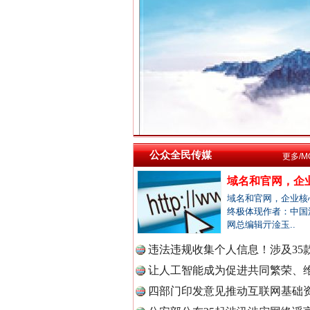
中国法院
中国检察
祁连巍巍树丰碑
中国医药
公众全民传媒
更多/M
域名和官网，企业
中国企业
域名和官网，企业核
终极体现作者：中国
网总编辑亓淦玉..
违法违规收集个人信息！涉及35款
一枚“钉子”竟然扎入要害部门
中国农业
让人工智能成为促进共同繁荣、维
四部门印发意见推动互联网基础资