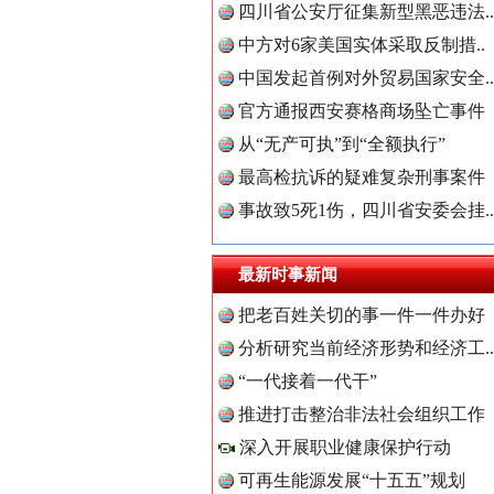
四川省公安厅征集新型黑恶违法..
中方对6家美国实体采取反制措..
中国发起首例对外贸易国家安全..
官方通报西安赛格商场坠亡事件
从“无产可执”到“全额执行”
最高检抗诉的疑难复杂刑事案件
事故致5死1伤，四川省安委会挂..
世界屋脊 天路回响
最新时事新闻
把老百姓关切的事一件一件办好
分析研究当前经济形势和经济工..
中国全民
“一代接着一代干”
推进打击整治非法社会组织工作
深入开展职业健康保护行动
中国公众
可再生能源发展“十五五”规划