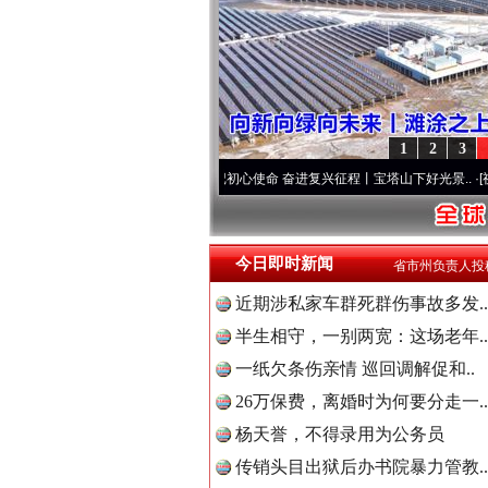
1
2
3
个先锋队”本色
·[视频]
牢记初心使命 奋进复兴征程丨宝塔山下好光景..
·[视频]
因党而生 
今日即时新闻
省市州负责人投
近期涉私家车群死群伤事故多发..
半生相守，一别两宽：这场老年..
一纸欠条伤亲情 巡回调解促和..
26万保费，离婚时为何要分走一..
“后车司机肯定在骂我”
杨天誉，不得录用为公务员
传销头目出狱后办书院暴力管教..