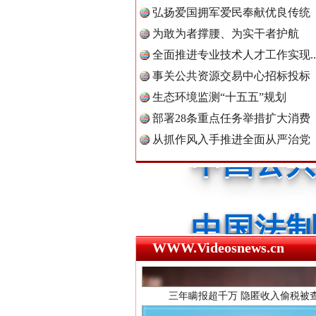
弘扬爱国拥军爱民奉献优良传统
红船起航处 潮起向未来
为敢为者撑腰、为实干者护航
中国公民
全面推进专业技术人才工作实现..
事关公共资源交易中心招标投标
生态环境监测“十五五”规划
中国公共
部署28条重点任务举措扩大消费
从抓作风入手推进全面从严治党
中国法制
三年瞒报超千万 隐匿收入偷税被查
WWW.Videosnews.cn
中国法治