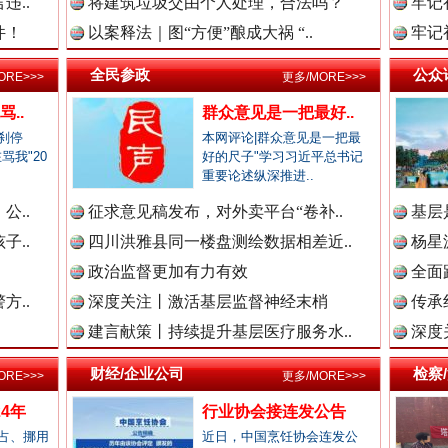
违..
将建筑垃圾交由个人处理，合法吗？
牢记
新闻网.中国
件！
以案释法｜图“方便”酿成大祸 “..
牢记
全民参政
公众
ORE>>>
更多/MORE>>>
..
群众意见是一把最好..
法纪网.中国
刹停
本网评论|群众意见是一把最
骂我"20
好的尺子"学习习近平总书记
.
重要论述纵深推进..
“文明之鹰-2025”联训
公..
征求意见稿发布，对外卖平台“卷补..
基层
师在线.中国
子..
四川洪雅县同一楼盘测绘数据相差近..
杨星
政治监督更加有力有效
全面
方..
深度关注丨激活基层监督神经末梢
传承
政网.中国
建言献策丨持续提升基层医疗服务水..
深度
财经/企业公司
检察
ORE>>>
更多/MORE>>>
新闻网.中国
4年
行业协会接连发公告
占、挪用
近日，中国烹饪协会连发公
高速路上逆行称"我一路开着双闪"..