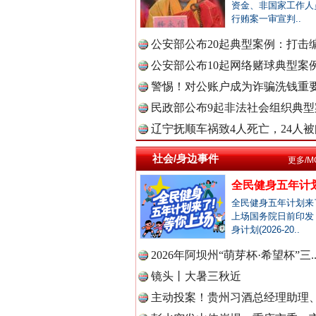
资金、非国家工作人
行贿案一审宣判..
中国公众
公安部公布20起典型案例：打击编
公安部公布10起网络赌球典型案例 
警惕！对公账户成为诈骗洗钱重要
中国公民
民政部公布9起非法社会组织典型案
辽宁抚顺车祸致4人死亡，24人被问
社会/身边事件
更多/M
中国公共
全民健身五年计划
春天里的科技盛宴
全民健身五年计划来
上场国务院日前印发
身计划(2026-20..
中国法制
2026年阿坝州“萌芽杯·希望杯”三.
镜头丨大暑三秋近
主动投案！贵州习酒总经理助理、