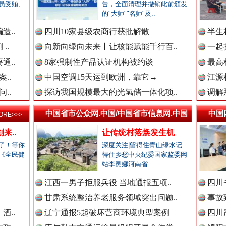
员受贿、
告，全面清理并撤销此前颁发
的"大师""名师"及..
新闻网.中国
造..
四川10家县级农商行获批解散
半生
..
向新向绿向未来丨让核能赋能千行百..
一起
通..
8家强制性产品认证机构被约谈
最高
新闻网.中国
..
中国空调15天运到欧洲，靠它→
江源
..
探访我国规模最大的光氢储一体化项..
调解
中国省市公众网.中国/中国省市信息网.中国
中国
ORE>>>
新闻网.中国
来..
让传统村落焕发生机
烦心事变舒心事
了！等你
深度关注|留得住青山绿水记
《全民健
得住乡愁中央纪委国家监委网
站李灵娜河南省..
新闻网.中国
.
江西一男子拒服兵役 当地通报五项..
四川
甘肃系统整治养老服务领域突出问题..
事故
酒..
辽宁通报5起破坏营商环境典型案例
四川