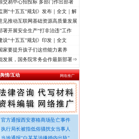
源交易中心招投标 多部门作出部署
监测“十五五”规划》发布｜全文｜解
意见推动互联网基础资源高质量发展
部署开展安全生产“打非治违”工作
建设“十五五”规划》印发｜全文
国家要提升孩子们这些能力素养
荡..
·[视频]
牢记初心使命 奋进复兴征程丨红船起航处 潮起..
·[视频]
一首歌的时间，读
能发展，国务院常务会作最新部署⇒
舆情/互动
网络推广
外交部发布重磅视频
官方通报西安赛格商场坠亡事件
执行局长被指低俗骚扰女当事人
当地通报"白某某涉嫌婚内出轨"..