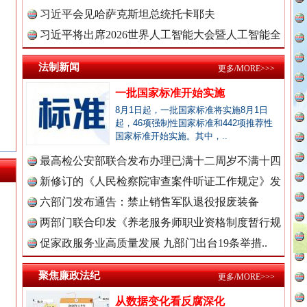
理高级..
习近平会见哈萨克斯坦总统托卡耶夫
习近平将出席2026世界人工智能大会暨人工智能全
球治理..
法制新闻
更多/MORE>>>
一批国家标准开始实施
8月1日起，一批国家标准将实施8月1日
起，46项强制性国家标准和442项推荐性
国家标准开始实施。其中，..
永葆“两个先锋队”本色
最高检公安部联合发布办理已满十二周岁不满十四
周岁未..
新修订的《人民检察院审查案件听证工作规定》发
布
六部门发布通告：禁止销售军队退役报废装备
两部门联合印发《养老服务师职业资格制度暂行规
新闻网.中国
定》
促家政服务业高质量发展 九部门出台19条举措..
聚焦廉政法纪
更多/MORE>>>
新闻网.中国
从数据变化看反腐深化