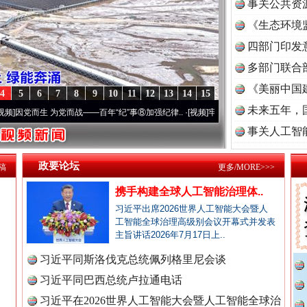
事关公共资
《生态环境
读
四部门印发
多部门联合
《美丽中国
4
5
6
7
8
9
10
11
12
13
14
15
未来五年，
为党而战——百年“纪”事⑧加强纪律..
·[视频]
牢记初心使命 奋进复兴征程丨“转折之城”激
事关人工智
政要论坛
稿
更多/MORE>>>
携手构建全球人工智能治理体..
习近平出席2026世界人工智能大会暨人
工智能全球治理高级别会议开幕式并发表
主旨讲话2026年7月17日上..
习近平同斯洛伐克总统佩列格里尼会谈
全民健身五年计划来了！等你上场
习近平同巴西总统卢拉通电话
习近平在2026世界人工智能大会暨人工智能全球治