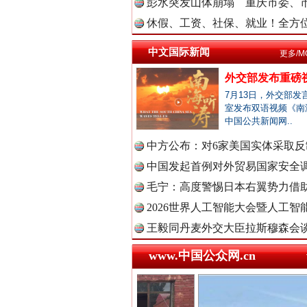
中国法治
彭水突发山体崩塌 重庆市委、市
休假、工资、社保、就业！全方位
中文国际新闻
更多/M
中国法院
巳巳如意，开工大吉！
外交部发布重磅
7月13日，外交部发
室发布双语视频《南
中国检察
中国公共新闻网..
中方公布：对6家美国实体采取反制
中国发起首例对外贸易国家安全
中国医药
毛宁：高度警惕日本右翼势力借助
2026世界人工智能大会暨人工智能
王毅同丹麦外交大臣拉斯穆森会
“后车司机肯定在骂我”
中国企业
www.中国公众网.cn