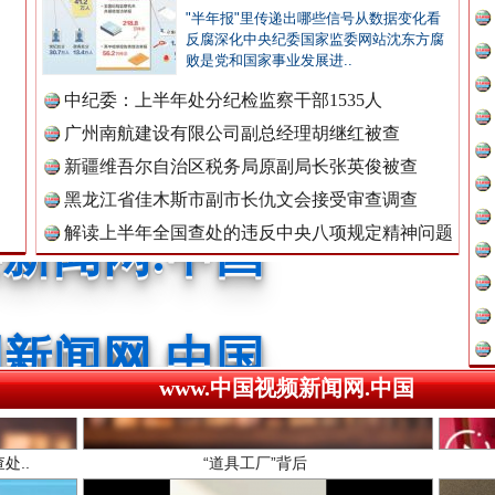
"半年报"里传递出哪些信号从数据变化看
广州首例，负责人莫某某被刑拘
反腐深化中央纪委国家监委网站沈东方腐
败是党和国家事业发展进..
新闻网.中国
中纪委：上半年处分纪检监察干部1535人
广州南航建设有限公司副总经理胡继红被查
新疆维吾尔自治区税务局原副局长张英俊被查
新闻网.中国
黑龙江省佳木斯市副市长仇文会接受审查调查
解读上半年全国查处的违反中央八项规定精神问题
数据
新闻网.中国
处..
“道具工厂”背后
www.中国视频新闻网.中国
新闻网.中国