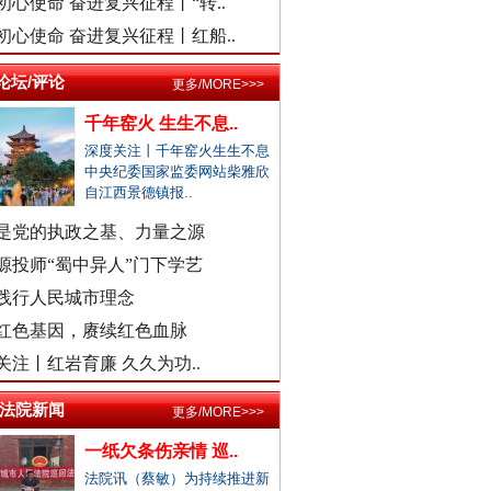
初心使命 奋进复兴征程丨“转..
医院弄错CT女子被误诊“绝症”
初心使命 奋进复兴征程丨红船..
驾车致4死,审理时开贫困证明？
论坛/评论
更多/MORE>>>
濉溪县通报黑臭水体流入农灌区
千年窑火 生生不息..
官方通报周口六院医生坠楼身亡
深度关注丨千年窑火生生不息
景区摩托车收费带路设置路障？
中央纪委国家监委网站柴雅欣
自江西景德镇报..
男子曝妻子和公职人员多次开房
外交部发布重磅视频：《不跪！》
女子自曝怀孕时摆烂丈夫是副处
是党的执政之基、力量之源
警察违停致摩托司机追尾死亡？
源投师“蜀中异人”门下学艺
三亚再通报游客被不明物咬伤离..
践行人民城市理念
社区书记开车追撵女子撞伤2人
红色基因，赓续红色血脉
医院回应要求先献血再输血致人..
关注丨红岩育廉 久久为功..
虎门通报“4车道变3车道车祸”
/法院新闻
更多/MORE>>>
爆破拆火车站致周边房屋裂缝？
一纸欠条伤亲情 巡..
一医院涉嫌在中药里添加安眠药
法院讯（蔡敏）为持续推进新
现场视频！山东舰出扼台东