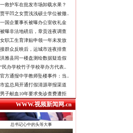
导游发烟没安好心
一国企董事长被曝办公室收礼金
被曝非法地磅后，章贡连夜调查
女职工生育津贴申领一年未发放
接群众反映后，运城市连夜排查
洪雅县同一楼盘测绘数据疑造假
“民办学校竹子学校举办方代表..
官方通报中学教师坠楼事件：当..
市监总局开通打假清源举报渠道
男子献血10年要求免诊查费遭拒
总书记心中的头等大事
襄阳一村干部超占地建五层楼房
西北大学通报“教师贾某某涉嫌..
WWW.视频新闻网.cn
郴州市通报烟花零售店燃爆事件
不准学生带手纸入厕？教委回应
湖南卫健委通报“研究生失联”
县委书记在评论区回复网友诉求