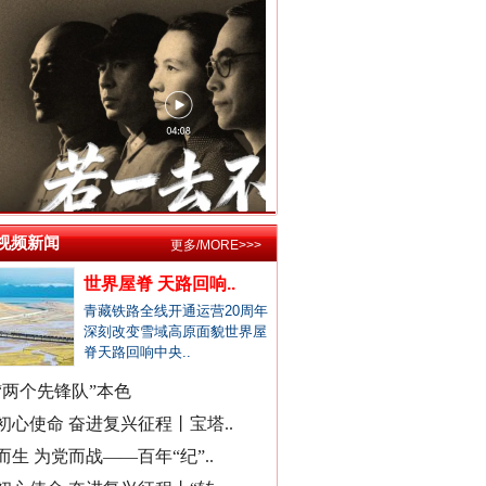
居民在农业农村局上厕所遭辱骂
公立医院医生未完成创收被待岗..
郏县通报"15岁女孩被当街暴打"..
东部战区发布MV《若一去不回》
宁波通报患儿术后离世医疗事件
襄阳多家精神病医院被曝骗医保
成都成华区深夜通报"非遗"乱象..
官方通报国企董事长打人被拘
视频新闻
更多/MORE>>>
找国土所所长办事被借68万元？
世界屋脊 天路回响..
公务员考生笔试面试第一落选？
青藏铁路全线开通运营20周年
中标公告套网络人名，湖北通报
深刻改变雪域高原面貌世界屋
脊天路回响中央..
南宁通报“一教师脚踢小学生”
周知！公安部这个举报平台上线..
“两个先锋队”本色
总书记与全民健身的故事
村民“从小被父母砍手割耳”？
初心使命 奋进复兴征程丨宝塔..
民警走访吓得家里老人欲轻生？
而生 为党而战——百年“纪”..
安徽颍上县红星镇发布道歉声明