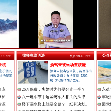
新闻网.中国
新闻网.中国
高回报！网警详解投资理财陷阱
新闻网.中国
律师在线说法
公众
ORE>>>
更多/MORE>>>
核..
酒驾未被当场查获能..
新闻网.中国
心价值的
酒驾未被当场查获，能否作出
法治新闻
行政处罚？鲁法案例【202
6】346案情简介202..
应..
26万保费，离婚时为何要分走一半？
永葆
生态调度“流量密码”
新闻网.中国
护..
八一建军节｜这些与军人相关的法律..
牢记
源..
楼下漏水楼上就要全赔？一纸判决划..
因党