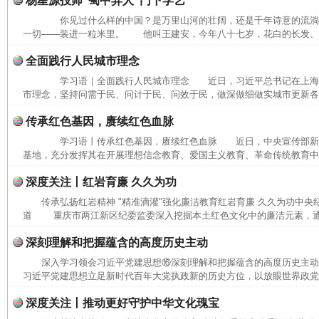
杨星源投师“蜀中异人”门下学艺
你见过什么样的中国？是万里山河的壮阔，还是千年诗意的流
一切——装进一粒米里。 他叫王建安，今年八十七岁，花白的长发、长
全面践行人民城市理念
学习语｜全面践行人民城市理念 近日，习近平总书记在上海
市理念，坚持问需于民、问计于民、问效于民，做深做细做实城市更新各项
传承红色基因，赓续红色血脉
学习语丨传承红色基因，赓续红色血脉 近日，中央宣传部新
基地，充分发挥其在开展理想信念教育、爱国主义教育、革命传统教育中的
深度关注丨红岩育廉 久久为功
传承弘扬红岩精神 "精准滴灌"强化廉洁教育红岩育廉 久久为功中央
道 重庆市两江新区纪委监委深入挖掘本土红色文化中的廉洁元素，通过
深刻理解和把握蕴含的高度历史主动
网上购药对药下症？
深入学习领会习近平党建思想⑯深刻理解和把握蕴含的高度历史主
习近平党建思想立足新时代百年大党执政新的历史方位，以放眼世界政党兴
深度关注丨推动更好守护中华文化瑰宝