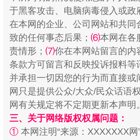
于黑客攻击、电脑病毒侵入或政
在本网的企业、公司网站和共同
致的任何事态后果；
⑹
本网在各
责情形；
⑺
你在本网站留言的内
解纷+调解+退费，一次搞定
条款方可留言和反映投诉报料等
并承担一切因您的行为而直接或
网只是提供公众/大众/民众话语
网有关规定将不定期更新本声明
三、关于网络版权权属问题：
①
本网注明“来源：XXXXXXX网
站台名比不上好声名