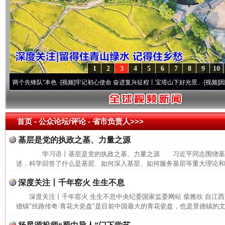
1
2
3
4
5
6
7
8
9
10
个先锋队”本色
·[视频]
牢记初心使命 奋进复兴征程丨宝塔山下好光景..
·[视频]
因党而生 
首页
- 公众论坛/评论 -
省市负责人>>>
基层是党的执政之基、力量之源
学习语丨基层是党的执政之基、力量之源 习近平同志围绕基
述，科学回答了什么是基层、如何深入基层、如何服务基层等重大理论和实
深度关注丨千年窑火 生生不息
深度关注丨千年窑火 生生不息中央纪委国家监委网站 柴雅欣 自江
德镇"丝路传奇·青花大瓷盘"是目前中国最大的青花瓷盘，也是景德镇的文