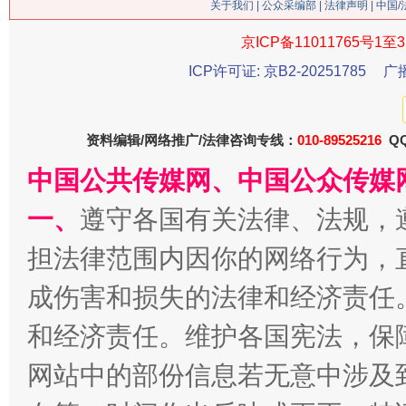
在谋一域中谋全局
关于我们
|
公众采编部
|
法律声明
| 中国
京ICP备11011765号1至3
ICP许可证: 京B2-20251785
广
资料编辑/网络推广/法律咨询专线：
010-89525216
QQ
中国公共传媒网、中国公众传媒
一、
遵守各国有关法律、法规，
习近平的博鳌关键词
魏明亮
担法律范围内因你的网络行为，
成伤害和损失的法律和经济责任
和经济责任。维护各国宪法，保
网站中的部份信息若无意中涉及