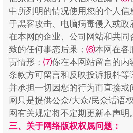
中所列明的情况使用您的个人信
这是一记警钟！
于黑客攻击、电脑病毒侵入或政
在本网的企业、公司网站和共同
致的任何事态后果；
⑹
本网在各
谢
责情形；
⑺
你在本网站留言的内
条款方可留言和反映投诉报料等
并承担一切因您的行为而直接或
网只是提供公众/大众/民众话语
今
在谋一域中谋全局
网有关规定将不定期更新本声明
三、关于网络版权权属问题：