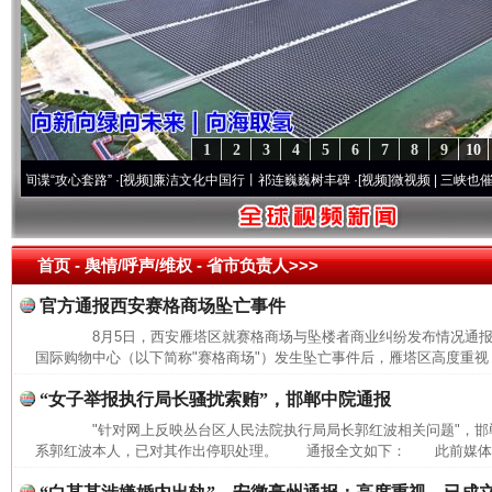
1
2
3
4
5
6
7
8
9
10
“攻心套路”
·[视频]
廉洁文化中国行丨祁连巍巍树丰碑
·[视频]
微视频 | 三峡也催生？揭
魏明
首页
- 舆情/呼声/维权 -
省市负责人>>>
官方通报西安赛格商场坠亡事件
习近平的博鳌关键词
8月5日，西安雁塔区就赛格商场与坠楼者商业纠纷发布情况通
国际购物中心（以下简称"赛格商场"）发生坠亡事件后，雁塔区高度重视，
“女子举报执行局长骚扰索贿”，邯郸中院通报
"针对网上反映丛台区人民法院执行局局长郭红波相关问题"，邯
系郭红波本人，已对其作出停职处理。 通报全文如下： 此前媒体报