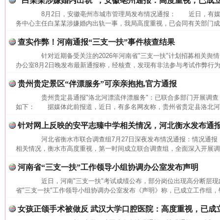
“白某某涉嫌婚内出轨”，安徽亳州通报：高度重视，已成
8月2日，安徽亳州市城市管理局发布情况通报： 近日，有媒
务中心主任白某某涉嫌婚内出轨一事，我局高度重视，已会同有关部门成立
查实作弊！河南通报“三支一扶”事件核查结果
“刷贴”乱象丛生
生
针对近期备受关注的2026年河南省"三支一扶"计划招募相关舆情
办公室8月2日晚发布最新通报称，经核查，发现有非法参与考试作弊行为
贵州贵定景区“伴漂服务”可亲亲抱抱,官方通报
贵州贵定县通报"洛北河漂流伴漂服务"：已联合多部门开展调查
如下： 据媒体此前报道，近日，有多名网友称，贵州省贵定县洛北河（
针对网上反映的安平志臻中学相关情况，河北衡水发布通
河北省衡水市联合调查组7月27日深夜发布情况通报：情况通
相关情况，衡水市高度重视，第一时间成立联合调查组，全面深入开展调查
河南省“三支一扶”工作领导小组协调办公室发布声明
近日，河南"三支一扶"考试成绩公布，部分岗位出现高分断层现象
揭批美国五大"原罪"
省"三支一扶"工作领导小组协调办公室发布《声明》称，已成立工作组，针
女孩正颌手术被做反 武汉大学口腔医院：高度重视，已成