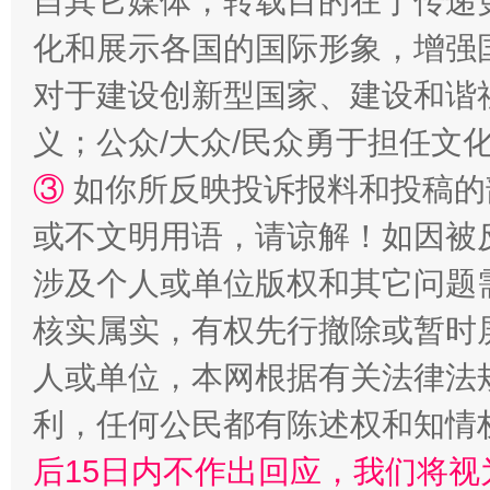
自其它媒体，转载目的在于传递
化和展示各国的国际形象，增强
“刷贴”乱象丛生
生
对于建设创新型国家、建设和谐
义；公众/大众/民众勇于担任文
③
如你所反映投诉报料和投稿的
或不文明用语，请谅解！如因被
涉及个人或单位版权和其它问题
核实属实，有权先行撤除或暂时
揭批美国五大"原罪"
人或单位，本网根据有关法律法
利，任何公民都有陈述权和知情
后15日内不作出回应，我们将视