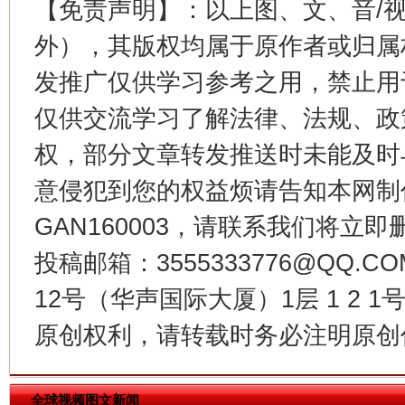
【免责声明】：以上图、文、音/
这是一记警钟！
谢
外），其版权均属于原作者或归属
发推广仅供学习参考之用，禁止用
仅供交流学习了解法律、法规、政
权，部分文章转发推送时未能及时
意侵犯到您的权益烦请告知本网制作采编
GAN160003，请联系我们将立即删
今
投稿邮箱：3555333776@QQ
在谋一域中谋全局
12号（华声国际大厦）1层 1 2
原创权利，请转载时务必注明原创作
全球视频图文新闻