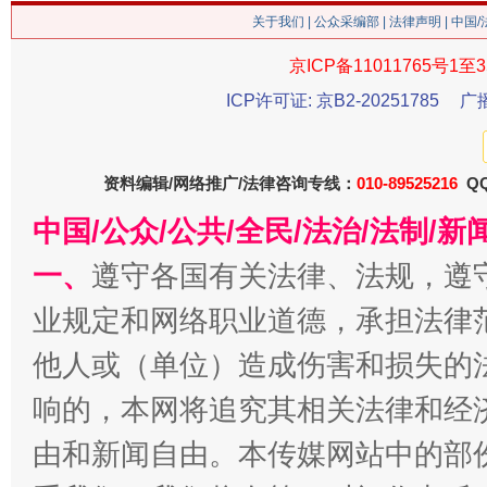
关于我们
|
公众采编部
|
法律声明
| 中国
京ICP备11011765号1至3
ICP许可证: 京B2-20251785
广
资料编辑/网络推广/法律咨询专线：
010-89525216
QQ
中国/公众/公共/全民/法治/法制/
今
一、
遵守各国有关法律、法规，遵
在谋一域中谋全局
业规定和网络职业道德，承担法律
他人或（单位）造成伤害和损失的
响的，本网将追究其相关法律和经
由和新闻自由。本传媒网站中的部