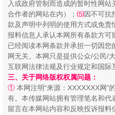
入或政府管制而造成的暂时性网站
合作者的网站在内）；
⑸
因不可抗
款及声明中列明的使用方式或免责
报料信息人承认本网所有条款方可
揭批美国五大"原罪"
"炒
已经阅读本网条款并承担一切因您
网无关。本网只是提供公众/公民/
互联网法律法规及行业规定和国际
三、关于网络版权权属问题：
①
本网注明“来源：XXXXXXX网”
有。本传媒网站拥有管理笔名和代
留言在本网站内容和反映投诉报料
解纷+调解+退费，一次搞定