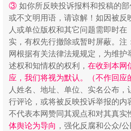
③
如你所反映投诉报料和投稿的部
漫山遍野的桃花与雪山、麦地、白藏房
除了
或不文明用语，请谅解！如因被反
人或单位版权和其它问题需即时在
实，有权先行撤除或暂时屏蔽。注
网根据有关法律法规规定，为维护
述权和知情权的权利，
在收到本网
应，我们将视为默认。（不作回应
人姓名、地址、单位、实名公布，让
招工难、用工荒背后
行评论，或将被反映投诉举报的内
不代表本网赞同其观点和对其真实
体舆论为导向
，强化反腐和公众/公