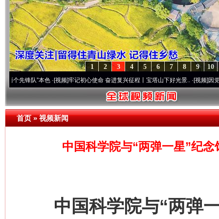
1
2
3
4
5
6
7
8
9
10
锋队”本色
·[视频]
牢记初心使命 奋进复兴征程丨宝塔山下好光景..
·[视频]
因党而生 为党
首页
»
视频新闻
中国科学院与“两弹一星”纪念
中国科学院与“两弹一星