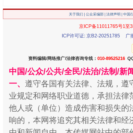
关于我们
|
公众采编部
|
法律声明
| 中国
这是一记警钟！
谢
京ICP备11011765号1至3
ICP许可证: 京B2-20251785
广
资料编辑/网络推广/法律咨询专线：
010-89525216
QQ
中国/公众/公共/全民/法治/法制/
一、
遵守各国有关法律、法规，遵
业规定和网络职业道德，承担法律
今
在谋一域中谋全局
他人或（单位）造成伤害和损失的
响的，本网将追究其相关法律和经
由和新闻自由。本传媒网站中的部