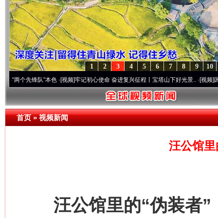
1
2
3
4
5
6
7
8
9
10
个先锋队”本色
·[视频]
牢记初心使命 奋进复兴征程丨宝塔山下好光景..
·[视频]
因党而生 
首页
»
视频新闻
汪公馆里
汪公馆里的“伪装者”